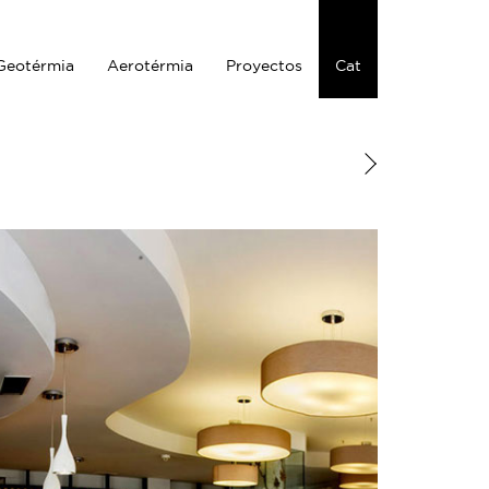
Geotérmia
Aerotérmia
Proyectos
Cat