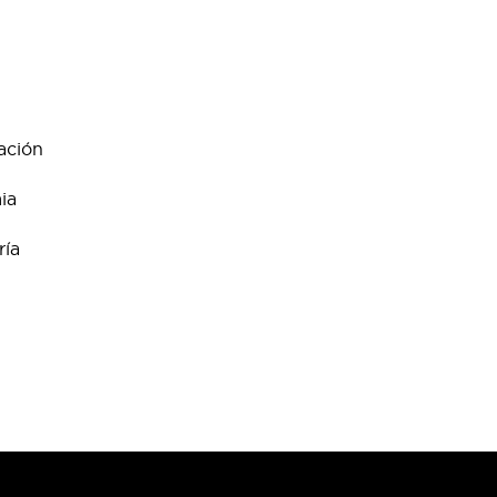
ación
ia
ría