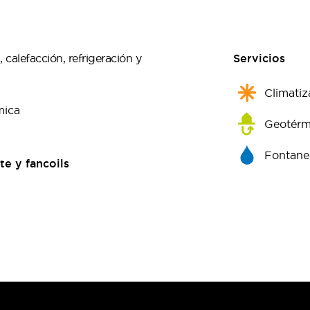
calefacción, refrigeración y
Servicios
Climatiz
mica
Geotérm
Fontane
te y fancoils