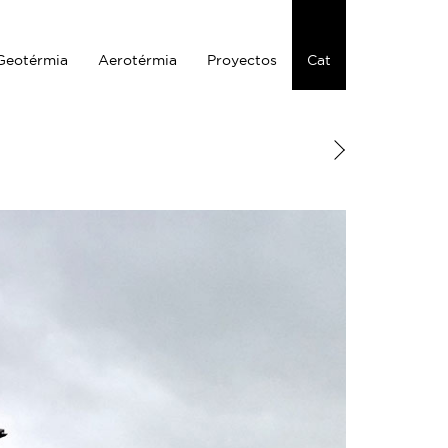
Geotérmia
Aerotérmia
Proyectos
Cat