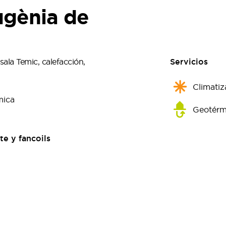
ugènia de
ala Temic, calefacción,
Servicios
Climatiz
mica
Geotérm
te y fancoils