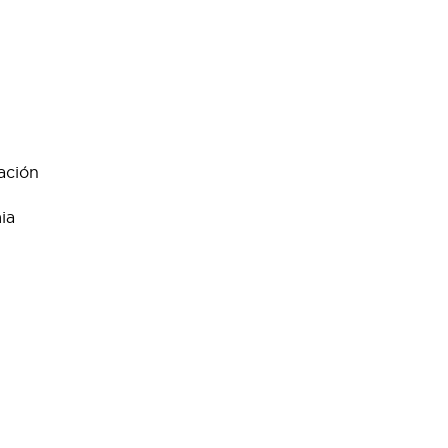
ación
ia