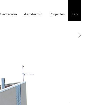
Geotèrmia
Aerotèrmia
Projectes
Esp