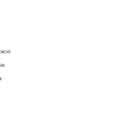
zació
ia
a