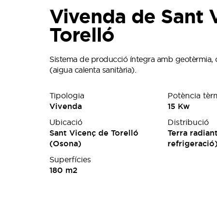
Vivenda de Sant 
Torelló
Sistema de producció íntegra amb geotèrmia, ca
(aigua calenta sanitària).
Tipologia
Potència tèr
Vivenda
15 Kw
Ubicació
Distribució
Sant Vicenç de Torelló
Terra radiant
(Osona)
refrigeració
Superfícies
180 m2